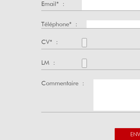
Email* :
Téléphone* :
CV* :
LM :
Commentaire :