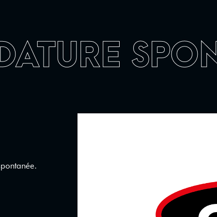
DATURE SPO
 spontanée.