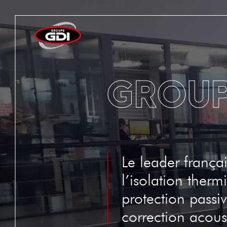
GROUP
Le leader frança
l’isolation therm
protection passiv
correction acous